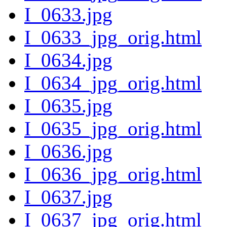
I_0633.jpg
I_0633_jpg_orig.html
I_0634.jpg
I_0634_jpg_orig.html
I_0635.jpg
I_0635_jpg_orig.html
I_0636.jpg
I_0636_jpg_orig.html
I_0637.jpg
I_0637_jpg_orig.html