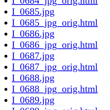
I_0684_jpg_orig.html
I_0685.jpg
I_0685_jpg_orig.html
I_0686.jpg
I_0686_jpg_orig.html
I_0687.jpg
I_0687_jpg_orig.html
I_0688.jpg
I_0688_jpg_orig.html
I_0689.jpg