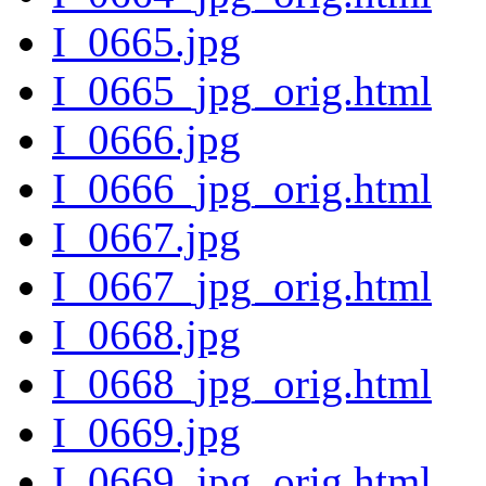
I_0665.jpg
I_0665_jpg_orig.html
I_0666.jpg
I_0666_jpg_orig.html
I_0667.jpg
I_0667_jpg_orig.html
I_0668.jpg
I_0668_jpg_orig.html
I_0669.jpg
I_0669_jpg_orig.html