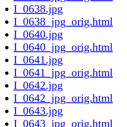
I_0638.jpg
I_0638_jpg_orig.html
I_0640.jpg
I_0640_jpg_orig.html
I_0641.jpg
I_0641_jpg_orig.html
I_0642.jpg
I_0642_jpg_orig.html
I_0643.jpg
I_0643_jpg_orig.html