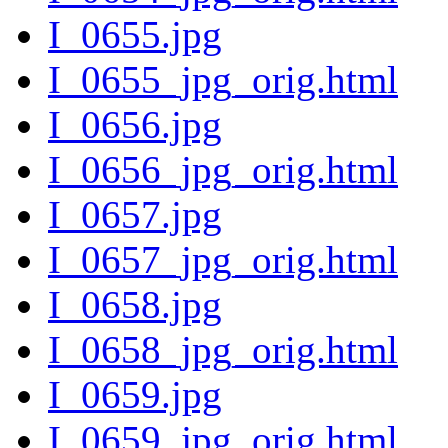
I_0655.jpg
I_0655_jpg_orig.html
I_0656.jpg
I_0656_jpg_orig.html
I_0657.jpg
I_0657_jpg_orig.html
I_0658.jpg
I_0658_jpg_orig.html
I_0659.jpg
I_0659_jpg_orig.html