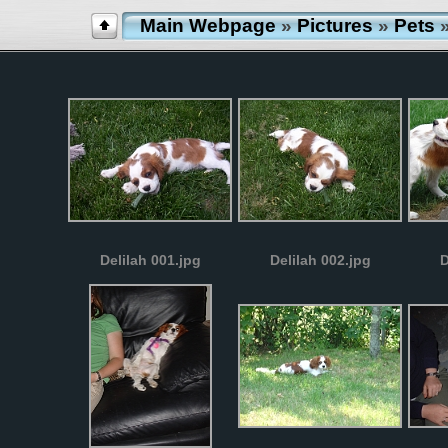
Main Webpage
»
Pictures
»
Pets
»
Delilah 001.jpg
Delilah 002.jpg
D