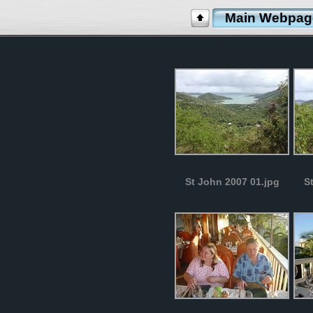
Main Webpag
St John 2007 01.jpg
S